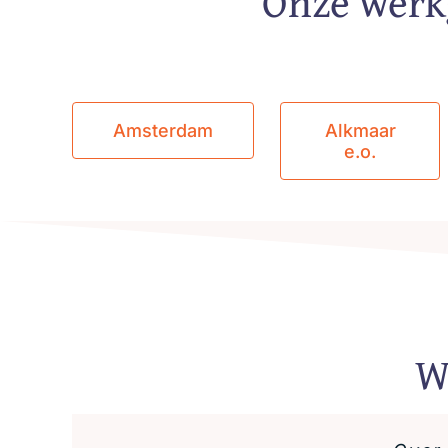
Onze werk
Amsterdam
Alkmaar
e.o.
W