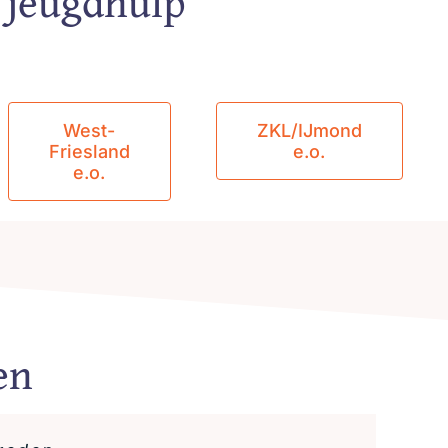
 jeugdhulp
West-
ZKL/IJmond
Friesland
e.o.
e.o.
en